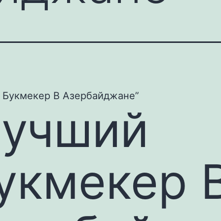
 Букмекер В Азербайджане”
лучший
укмекер 