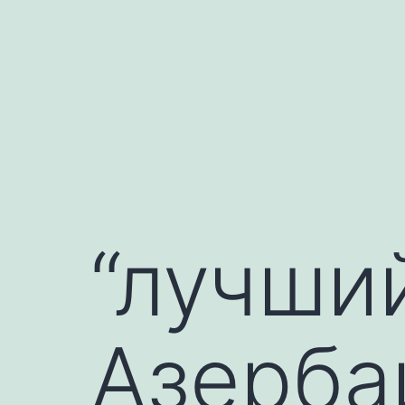
Pular
para
o
conteúdo
“лучши
Азерба