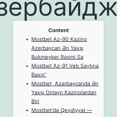
зербайдж
Content
Mostbet Az-90 Kazino
Azerbaycan Ən Yaxşı
Bukmeyker Rəsmi Sa
Mostbet Az-91 Veb Saytına
Baxış”
Mostbet, Azərbaycanda Ən
Yaxşı Onlayn Kazinolardan
Biri
Mostbet’də Qeydiyyat —