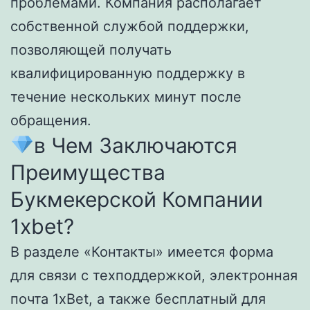
проблемами. Компания располагает
собственной службой поддержки,
позволяющей получать
квалифицированную поддержку в
течение нескольких минут после
обращения.
в Чем Заключаются
Преимущества
Букмекерской Компании
1xbet?
В разделе «Контакты» имеется форма
для связи с техподдержкой, электронная
почта 1xBet, а также бесплатный для