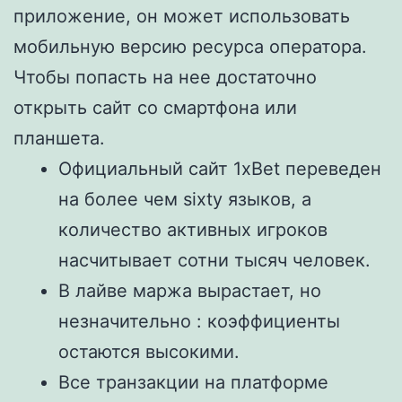
приложение, он может использовать
мобильную версию ресурса оператора.
Чтобы попасть на нее достаточно
открыть сайт со смартфона или
планшета.
Официальный сайт 1xBet переведен
на более чем sixty языков, а
количество активных игроков
насчитывает сотни тысяч человек.
В лайве маржа вырастает, но
незначительно : коэффициенты
остаются высокими.
Все транзакции на платформе