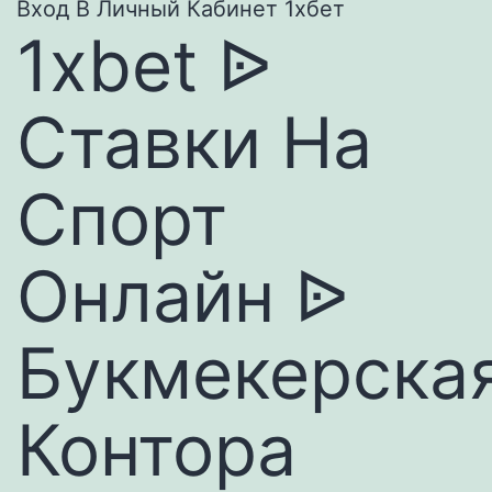
Вход В Личный Кабинет 1хбет
1xbet ᐉ
Ставки На
Спорт
Онлайн ᐉ
Букмекерска
Контора