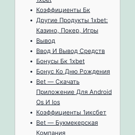
Коэффициенты Бк
Другие Продукты 1xbet:
Казино, Покер, Игры
Вывод
Ввод И Вывод Средств
Бонусы Бк 1xbet
Бонус Ко Дню Рождения
Bet — Скачать
Приложение Для Android
Os И Іos
Коэффициенты 1иксбет
Bet — Букмекерская
Компания