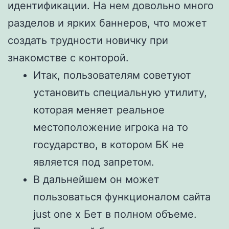
идентификации. На нем довольно много
разделов и ярких баннеров, что может
создать трудности новичку при
знакомстве с конторой.
Итак, пользователям советуют
установить специальную утилиту,
которая меняет реальное
местоположение игрока на то
государство, в котором БК не
является под запретом.
В дальнейшем он может
пользоваться функционалом сайта
just one х Бет в полном объеме.