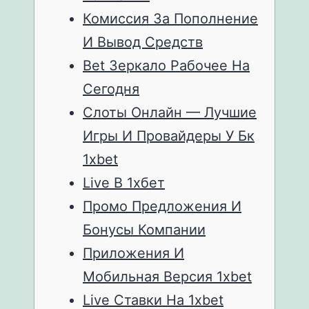
Комиссия За Пополнение
И Вывод Средств
Bet Зеркало Рабочее На
Сегодня
Слоты Онлайн — Лучшие
Игры И Провайдеры У Бк
1xbet
Live В 1хбет
Промо Предложения И
Бонусы Компании
Приложения И
Мобильная Версия 1xbet
Live Ставки На 1xbet