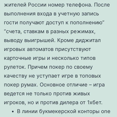
жителей России номер телефона. После
выполнения входа в учетную запись
гости получают доступ к пополнению”
“счета, ставкам в разных режимах,
выводу выигрышей. Кроме диджитал
игровых автоматов присутствуют
карточные игры и несколько типов
рулеток. Причем покер по своему
качеству не уступает игре в топовых
покер румах. Основное отличие – игра
ведется не только против живых
игроков, но и против дилера от 1хбет.
В линии букмекерской конторы one