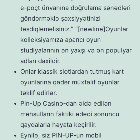
e-poçt ünvanına doğrulama sənədləri
göndərməklə şəxsiyyətinizi
təsdiqləməlisiniz.” “[newline]Oyunlar
kolleksiyamıza aparıcı oyun
studiyalarının ən yaxşı və ən populyar
adları daxildir.
Onlar klassik slotlardan tutmuş kart
oyunlarına qədər müxtəlif oyunlar
təklif edirlər.
Pin-Up Casino-dan əldə edilən
məhsulların faktiki ədədi sonuncu
qaydalarla həyata keçirilir.
Eynilə, siz PIN-UP-un mobil