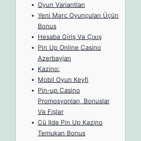
Oyun Variantları
Yeni Mərc Oyunçuları Üçün
Bonus
Hesaba Giriş Və Çıxış
Pin Up Online Casino
Azerbayjan
Kazino:
Mobil Oyun Keyfi
Pin-up Casino
Promosyonları, Bonuslar
Və Fişlər
Cü Ildə Pin Up Kazino
Temukan Bonus