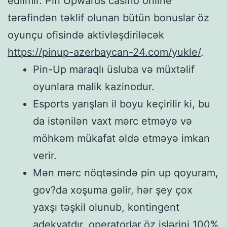
edilmir. Pin Upwards casino online
tərəfindən təklif olunan bütün bonuslar öz
oyunçu ofisində aktivləşdiriləcək
https://pinup-azerbaycan-24.com/yukle/
.
Pin-Up maraqlı üsluba və müxtəlif
oyunlara malik kazinodur.
Esports yarışları il boyu keçirilir ki, bu
da istənilən vaxt mərc etməyə və
möhkəm mükafat əldə etməyə imkan
verir.
Mən mərc nöqtəsində pin up qoyuram,
gov?da xoşuma gəlir, hər şey çox
yaxşı təşkil olunub, kontingent
adekvatdır, operatorlar öz işlərini 100%