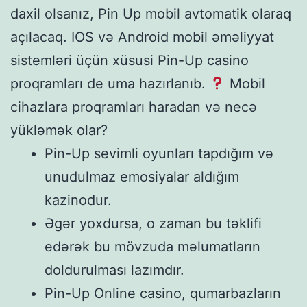
daxil olsanız, Pin Up mobil avtomatik olaraq
açılacaq. IOS və Android mobil əməliyyat
sistemləri üçün xüsusi Pin-Up casino
proqramları de uma hazırlanıb.
Mobil
cihazlara proqramları haradan və necə
yükləmək olar?
Pin-Up sevimli oyunları tapdığım və
unudulmaz emosiyalar aldığım
kazinodur.
Əgər yoxdursa, o zaman bu təklifi
edərək bu mövzuda məlumatların
doldurulması lazımdır.
Pin-Up Online casino, qumarbazların