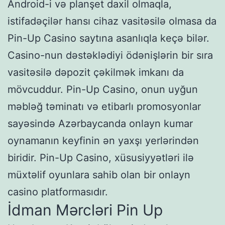
Android-i və planşet daxil olmaqla,
istifadəçilər hansı cihaz vasitəsilə olmasa da
Pin-Up Casino saytına asanlıqla keçə bilər.
Casino-nun dəstəklədiyi ödənişlərin bir sıra
vasitəsilə dəpozit çəkilmək imkanı da
mövcuddur. Pin-Up Casino, onun uyğun
məbləğ təminatı və etibarlı promosyonlar
sayəsində Azərbaycanda onlayn kumar
oynamanın keyfinin ən yaxşı yerlərindən
biridir. Pin-Up Casino, xüsusiyyətləri ilə
müxtəlif oyunlara sahib olan bir onlayn
casino platformasıdır.
İdman Mərcləri Pin Up