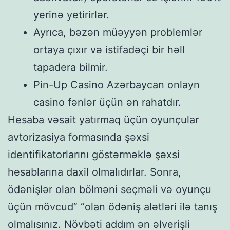
yerinə yetirirlər.
Ayrıca, bəzən müəyyən problemlər
ortaya çıxır və istifadəçi bir həll
tapadera bilmir.
Pin-Up Casino Azərbaycan onlayn
casino fənlər üçün ən rahatdır.
Hesaba vəsait yatırmaq üçün oyunçular
avtorizasiya formasında şəxsi
identifikatorlarını göstərməklə şəxsi
hesablarına daxil olmalıdırlar. Sonra,
ödənişlər olan bölməni seçməli və oyunçu
üçün mövcud” “olan ödəniş alətləri ilə tanış
olmalısınız. Növbəti addım ən əlverişli