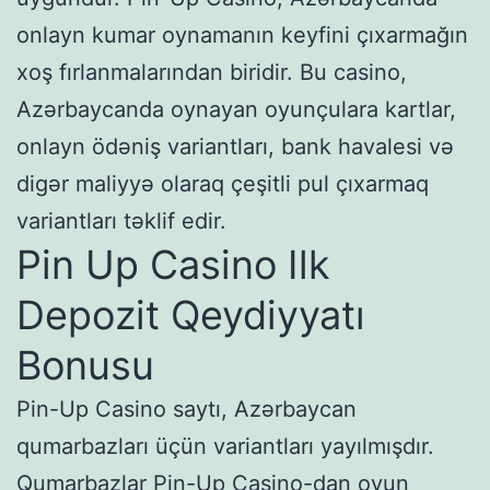
onlayn kumar oynamanın keyfini çıxarmağın
xoş fırlanmalarından biridir. Bu casino,
Azərbaycanda oynayan oyunçulara kartlar,
onlayn ödəniş variantları, bank havalesi və
digər maliyyə olaraq çeşitli pul çıxarmaq
variantları təklif edir.
Pin Up Casino Ilk
Depozit Qeydiyyatı
Bonusu
Pin-Up Casino saytı, Azərbaycan
qumarbazları üçün variantları yayılmışdır.
Qumarbazlar Pin-Up Casino-dan oyun