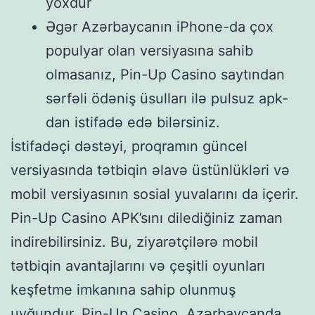
yoxdur
Əgər Azərbaycanın iPhone-da çox
populyar olan versiyasına sahib
olmasanız, Pin-Up Casino saytından
sərfəli ödəniş üsulları ilə pulsuz apk-
dan istifadə edə bilərsiniz.
İstifadəçi dəstəyi, proqramın güncel
versiyasında tətbiqin əlavə üstünlükləri və
mobil versiyasının sosial yuvalarını da içerir.
Pin-Up Casino APK’sını dilediğiniz zaman
indirebilirsiniz. Bu, ziyarətçilərə mobil
tətbiqin avantajlarını və çeşitli oyunları
keşfetme imkanına sahip olunmuş
uyğundur. Pin-Up Casino, Azərbaycanda