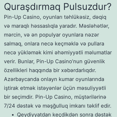
Quraşdırmaq Pulsuzdur?
Pin-Up Casino, oyunları təhlükəsiz, dəqiq
və maraqlı həssaslıqla yaradır. Məsləhətlər,
mərcin, və ən populyar oyunlara nəzər
salmaq, onlara necə keçməklə və pullara
necə yükləmək kimi əhəmiyyətli məlumatlar
verir. Bunlar, Pin-Up Casino’nun güvenlik
özellikleri haqqında bir xəbərdarlıqdır.
Azərbaycanda onlayn kumar oyunlarında
iştirak etmək istəyənlər üçün məsuliyyətli
bir seçimdir. Pin-Up Casino, müştərilərinə
7/24 dəstək və məşğulluq imkanı təklif edir.
Qeydiyyatdan keçdikdən sonra dəstək