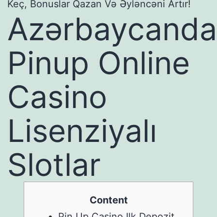
Keç, Bonuslar Qazan Və Əyləncəni Artır!
Azərbaycanda
Pinup Online
Casino
Lisenziyalı
Slotlar
Content
Pin Up Casino Ilk Depozit