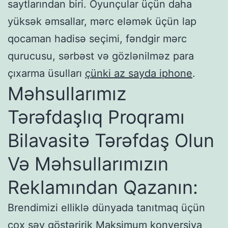
saytlarından biri. Oyunçular üçün daha
yüksək əmsallar, mərc eləmək üçün lap
qocaman hadisə seçimi, fəndgir mərc
qurucusu, sərbəst və gözlənilməz para
çıxarma üsulları
çünki az sayda iphone
.
Məhsullarımız
Tərəfdaşlıq Proqramı
Bilavasitə Tərəfdaş Olun
Və Məhsullarımızın
Reklamından Qazanın:
Brendimizi elliklə dünyada tanıtmaq üçün
çox səy göstəririk Maksimum konversiya