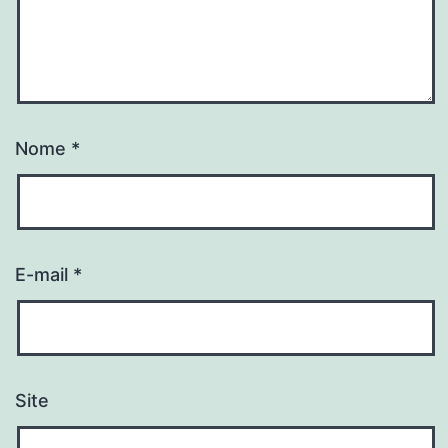
Nome
*
E-mail
*
Site