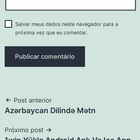
Salvar meus dados neste navegador para a
próxima vez que eu comentar.
Navegação
Post anterior
Azərbaycan Dilində Mətn
de
Post
Próximo post