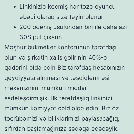
Linkinizlə keçmiş hər təzə oyunçu
əbədi olaraq sizə təyin olunur
200 ödəniş üsulundan biri ilə daha azı
30$ pul çıxarın.
Məşhur bukmeker kontorunun tərəfdaşı
olun və şirkətin xalis gəlirinin 40%-ə
qədərini əldə edin Biz tərəfdaş hesabınızın
qeydiyyata alınması və təsdiqlənməsi
mexanizmini mümkün miqdar
sadələşdirmişik. İlk tərəfdaşlıq linkinizi
mümkün kəmiyyət cəld əldə edin. Biz öz
təcrübəmizi və biliklərimizi paylaşacağıq,
sıfırdan başlamağınıza sədəqə edəcəyik.