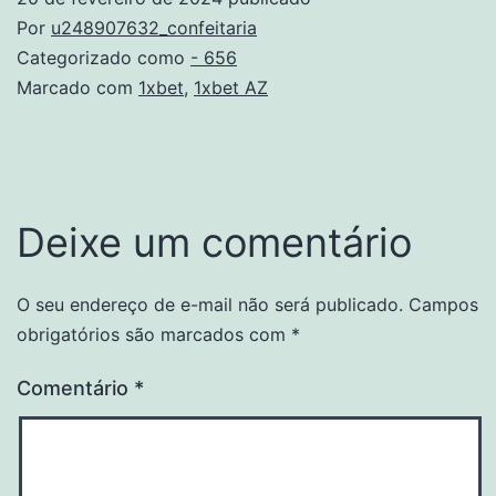
Por
u248907632_confeitaria
Categorizado como
- 656
Marcado com
1xbet
,
1xbet AZ
Deixe um comentário
O seu endereço de e-mail não será publicado.
Campos
obrigatórios são marcados com
*
Comentário
*