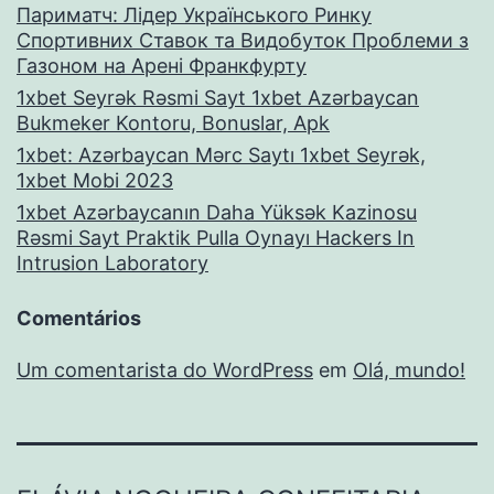
Париматч: Лідер Українського Ринку
Спортивних Ставок та Видобуток Проблеми з
Газоном на Арені Франкфурту
1xbet Seyrək Rəsmi Sayt 1xbet Azərbaycan
Bukmeker Kontoru, Bonuslar, Apk
1xbet: Azərbaycan Mərc Saytı 1xbet Seyrək,
1xbet Mobi 2023
1xbet Azərbaycanın Daha Yüksək Kazinosu
Rəsmi Sayt Praktik Pulla Oynayı Hackers In
Intrusion Laboratory
Comentários
Um comentarista do WordPress
em
Olá, mundo!