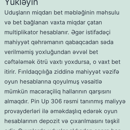
Yükləyin
Uduşların miqdarı bet məbləğinin məhsulu
və bet bağlanan vaxta miqdar çatan
multiplikator hesablanır. Əgər istifadəçi
mahiyyət qəhrəmanın qabaqcadan səda
verilməmiş yoxluğundan əvvəl bet
cəftələmək ötrü vaxtı yoxdursa, o vaxt bet
itirir. Fırıldaqçılığa ziddinə mahiyyət vəzifə
oyun hesablarına qoyulmuş vəsaitlə
mümkün macəraçiliq hallarının qarşısını
almaqdır. Pin Up 306 rəsmi tanınmış maliyyə
provayderləri ilə əməkdaşlıq edərək oyun
hesablarının depozit və çıxarılmasını təşkil