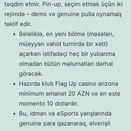
təqdim etmir. Pin-up, seçim etmək üçün iki
rejimdə – demo və genuine pulla oynamaq
təklif edir.
Beləliklə, en yeni bölmə (məsələn,
müəyyən vahid turnirdə bir xətt)
açarkən istifadəçi heç bir yubanma
olmadan bütün məlumatları dərhal
görəcək.
Hazırda klub Flag Up casino arizona
minimum əmanət 20 AZN və en este
momento 10 dollardır.
Bu, idman və eSports yarışlarında
genuine para qazanaraq, əlverişli