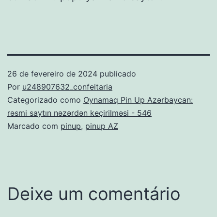
26 de fevereiro de 2024
publicado
Por
u248907632_confeitaria
Categorizado como
Oynamaq Pin Up Azərbaycan:
rəsmi saytın nəzərdən keçirilməsi - 546
Marcado com
pinup
,
pinup AZ
Deixe um comentário