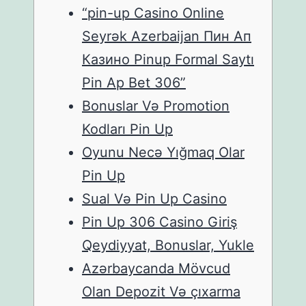
“pin-up Casino Online
Seyrək Azerbaijan Пин Ап
Казино Pinup Formal Saytı
Pin Ap Bet 306”
Bonuslar Və Promotion
Kodları Pin Up
Oyunu Necə Yığmaq Olar
Pin Up
Sual Və Pin Up Casino
Pin Up 306 Casino Giriş
Qeydiyyat, Bonuslar, Yukle
Azərbaycanda Mövcud
Olan Depozit Və çıxarma