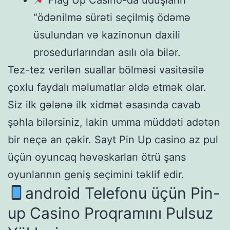
“ödənilmə sürəti seçilmiş ödəmə
üsulundan və kazinonun daxili
prosedurlarından asılı ola bilər.
Tez-tez verilən suallar bölməsi vasitəsilə
çoxlu faydalı məlumatlar əldə etmək olar.
Siz ilk gələnə ilk xidmət əsasında cavab
şəhla bilərsiniz, lakin umma müddəti adətən
bir neçə an çəkir. Sayt Pin Up casino az pul
üçün oyuncaq həvəskarları ötrü şans
oyunlarının geniş seçimini təklif edir.
android Telefonu üçün Pin-
up Casino Proqramını Pulsuz