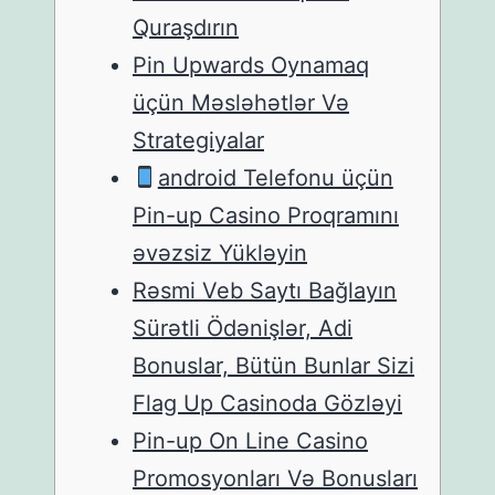
Quraşdırın
Pin Upwards Oynamaq
üçün Məsləhətlər Və
Strategiyalar
android Telefonu üçün
Pin-up Casino Proqramını
əvəzsiz Yükləyin
Rəsmi Veb Saytı Bağlayın️
Sürətli Ödənişlər, Adi
Bonuslar, Bütün Bunlar Sizi
Flag Up Casinoda Gözləyi
Pin-up On Line Casino
Promosyonları Və Bonusları