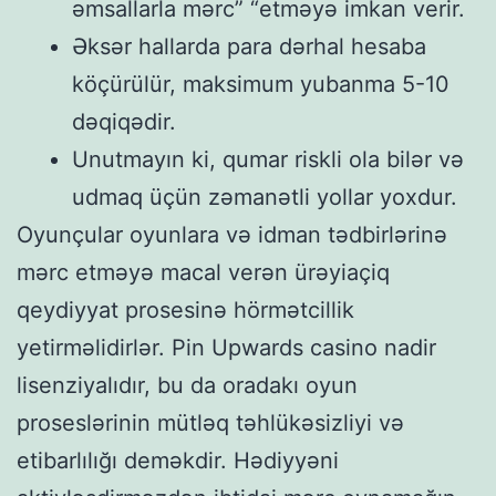
əmsallarla mərc” “etməyə imkan verir.
Əksər hallarda para dərhal hesaba
köçürülür, maksimum yubanma 5-10
dəqiqədir.
Unutmayın ki, qumar riskli ola bilər və
udmaq üçün zəmanətli yollar yoxdur.
Oyunçular oyunlara və idman tədbirlərinə
mərc etməyə macal verən ürəyiaçiq
qeydiyyat prosesinə hörmətcillik
yetirməlidirlər. Pin Upwards casino nadir
lisenziyalıdır, bu da oradakı oyun
proseslərinin mütləq təhlükəsizliyi və
etibarlılığı deməkdir. Hədiyyəni